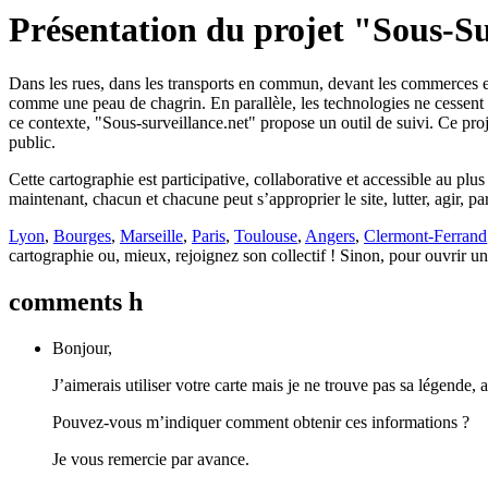
Présentation du projet "Sous-Su
Dans les rues, dans les transports en commun, devant les commerces et l
comme une peau de chagrin. En parallèle, les technologies ne cessent 
ce contexte, "Sous-surveillance.net" propose un outil de suivi. Ce pro
public.
Cette cartographie est participative, collaborative et accessible au p
maintenant, chacun et chacune peut s’approprier le site, lutter, agir, pa
Lyon
,
Bourges
,
Marseille
,
Paris
,
Toulouse
,
Angers
,
Clermont-Ferrand
cartographie ou, mieux, rejoignez son collectif ! Sinon, pour ouvrir un 
comments h
Bonjour,
J’aimerais utiliser votre carte mais je ne trouve pas sa légende, 
Pouvez-vous m’indiquer comment obtenir ces informations ?
Je vous remercie par avance.