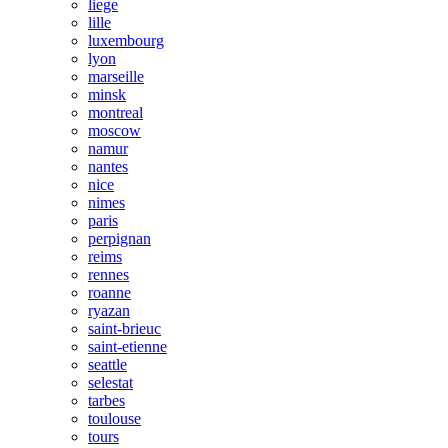
liege
lille
luxembourg
lyon
marseille
minsk
montreal
moscow
namur
nantes
nice
nimes
paris
perpignan
reims
rennes
roanne
ryazan
saint-brieuc
saint-etienne
seattle
selestat
tarbes
toulouse
tours