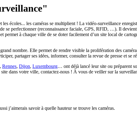
rveillance"
es écoles... les caméras se multiplient ! La vidéo-surveillance enregistre
de se perfectionner (reconnaissance faciale, GPS, RFID, …). Il devient
jet permet à chaque ville de se doter facilement d’un site local de cart
lus grand nombre. Elle permet de rendre visible la prolifération des cam
rticiper, partager ses idées, informer, consulter la revue de presse et se 
,
Rennes
,
Dijon
,
Luxembourg
… ont déjà lancé leur site ou préparent son
site dans votre ville, contactez-nous ! À vous de veiller sur la surveilla
aussi j’aimerais savoir à quelle hauteur se trouve les caméras.