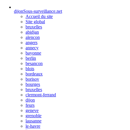
dijon
Sous-surveillance.net
Accueil du site
Site global
bruxelles
abidjan
alencon
angers
annecy
bayonne
berlin
besancon
blois
bordeaux
borisov
bourges
bruxelles
clermont-ferrand
dijon
feurs
geneve
grenoble
lausanne
le-havre