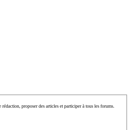
L’espace privé de ce site est ouvert aux visiteurs, après inscription. Une fois enregistré, vous pourrez consulter les articles en cours de rédaction, proposer des articles et participer à tous les forums.